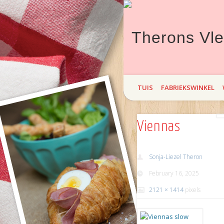
Theron`s Vleisprodukte bied hi
TUIS
FABRIEKSWINKEL
maand Braai! Kom maak `n draa
Viennas
Sonja-Liezel Theron
February 16, 2025
2121 × 1414
pixels