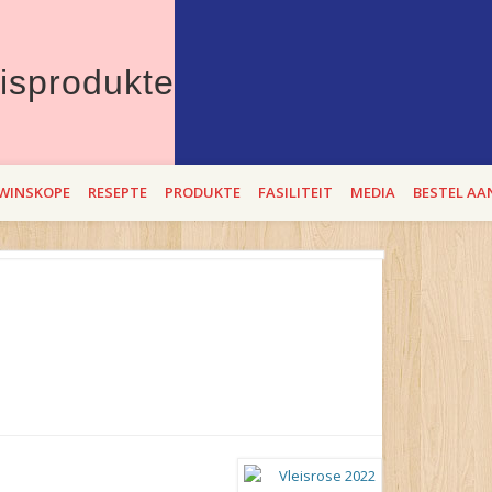
Therons Vleisprod
erdie Lente die beste "entstof" teen bitterbek tye. Met Theron`s se BEROEMD
WINSKOPE
RESEPTE
PRODUKTE
FASILITEIT
MEDIA
BESTEL AA
i op 2,3 en 4 SEptember 2021!