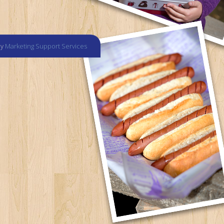
by
Marketing Support Services