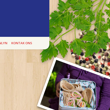
ukte
E BOEREWORS BONANZA, kan jy heel
NLYN
KONTAK ONS