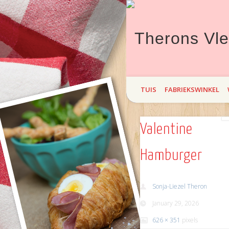
Theron`s Vleisprodukte bied hi
TUIS
FABRIEKSWINKEL
maand Braai! Kom maak `n draa
Valentine
Hamburger
Sonja-Liezel Theron
January 29, 2026
626 × 351
pixels