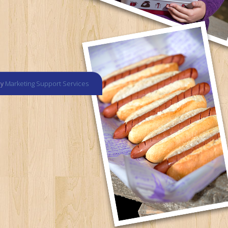
by
Marketing Support Services