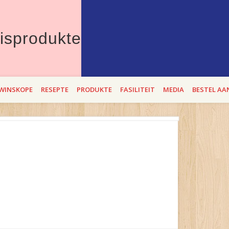
Therons Vleisprod
erdie Lente die beste "entstof" teen bitterbek tye. Met Theron`s se BEROEMD
WINSKOPE
RESEPTE
PRODUKTE
FASILITEIT
MEDIA
BESTEL AA
i op 2,3 en 4 SEptember 2021!