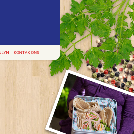
ukte
E BOEREWORS BONANZA, kan jy heel
NLYN
KONTAK ONS