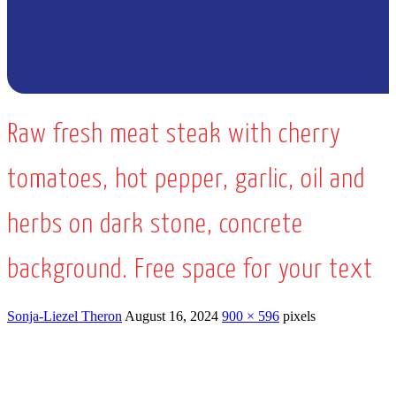
Theron`s Vleisprodukte bied hierdie Lente die beste "entstof" teen
bitterbek tye. Met Theron`s se BEROEMDE BOEREWORS
BONANZA, kan jy heel maand Braai! Kom maak `n draai op 2,3
Raw fresh meat steak with cherry
en 4 SEptember 2021!
tomatoes, hot pepper, garlic, oil and
herbs on dark stone, concrete
background. Free space for your text
Sonja-Liezel Theron
August 16, 2024
900 × 596
pixels