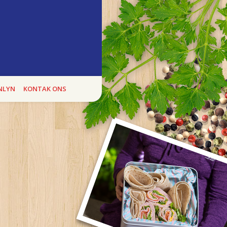
ukte
E BOEREWORS BONANZA, kan jy heel
NLYN
KONTAK ONS