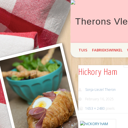
Theron`s Vleisprodukte bied hi
TUIS
FABRIEKSWINKEL
maand Braai! Kom maak `n draa
Hickory Ham
Sonja-Liezel Theron
February 16, 2025
1653 × 2480
pixels