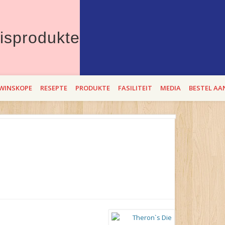
Therons Vleisprod
erdie Lente die beste "entstof" teen bitterbek tye. Met Theron`s se BEROEMD
WINSKOPE
RESEPTE
PRODUKTE
FASILITEIT
MEDIA
BESTEL AA
i op 2,3 en 4 SEptember 2021!