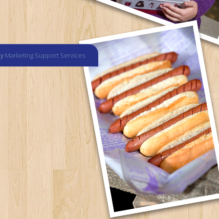
by
Marketing Support Services