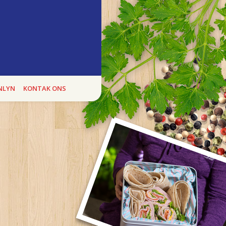
ukte
E BOEREWORS BONANZA, kan jy heel
NLYN
KONTAK ONS