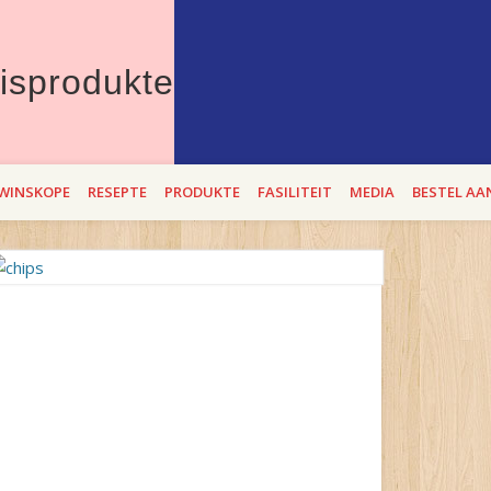
Therons Vleisprod
erdie Lente die beste "entstof" teen bitterbek tye. Met Theron`s se BEROEMD
WINSKOPE
RESEPTE
PRODUKTE
FASILITEIT
MEDIA
BESTEL AA
i op 2,3 en 4 SEptember 2021!
es-
aa4fa4ee9e04dfc7e332-