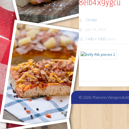
8elb4x9ygcuh
Christo
July 19, 2024
1430 × 1000
pixels
© 2026 Therons Vleisproduk