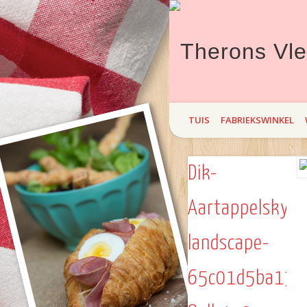
Theron`s Vleisprodukte bied hi
TUIS
FABRIEKSWINKEL
maand Braai! Kom maak `n draa
Dik-
Aartappelskyfi
landscape-
65c01d5ba13c