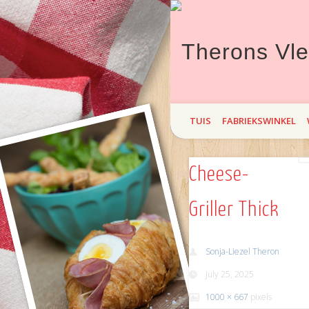
Theron`s Vleisprodukte bied hi
TUIS
FABRIEKSWINKEL
maand Braai! Kom maak `n draa
Cheese-
Griller Thick
Sonja-Liezel Theron
July 25, 2025
1000 × 667
pixels