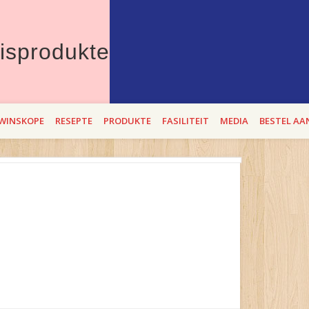
Therons Vleisprod
erdie Lente die beste "entstof" teen bitterbek tye. Met Theron`s se BEROEMD
WINSKOPE
RESEPTE
PRODUKTE
FASILITEIT
MEDIA
BESTEL AA
i op 2,3 en 4 SEptember 2021!