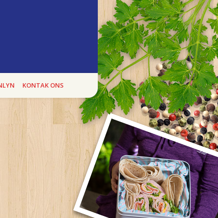
ukte
E BOEREWORS BONANZA, kan jy heel
NLYN
KONTAK ONS