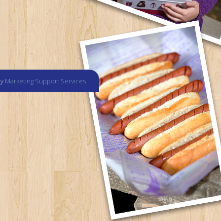
by
Marketing Support Services