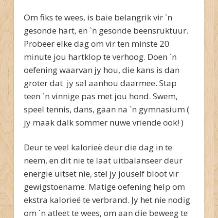
Om fiks te wees, is baie belangrik vir `n
gesonde hart, en `n gesonde beensruktuur.
Probeer elke dag om vir ten minste 20
minute jou hartklop te verhoog. Doen `n
oefening waarvan jy hou, die kans is dan
groter dat jy sal aanhou daarmee. Stap
teen `n vinnige pas met jou hond. Swem,
speel tennis, dans, gaan na `n gymnasium (
jy maak dalk sommer nuwe vriende ook! )
Deur te veel kalorieë deur die dag in te
neem, en dit nie te laat uitbalanseer deur
energie uitset nie, stel jy jouself bloot vir
gewigstoename. Matige oefening help om
ekstra kalorieë te verbrand. Jy het nie nodig
om `n atleet te wees, om aan die beweeg te