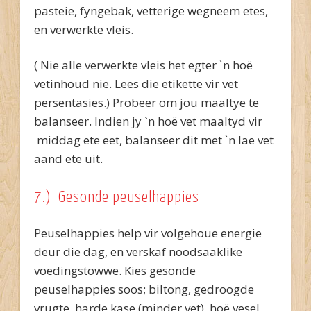
pasteie, fyngebak, vetterige wegneem etes,
en verwerkte vleis.
( Nie alle verwerkte vleis het egter `n hoë
vetinhoud nie. Lees die etikette vir vet
persentasies.) Probeer om jou maaltye te
balanseer. Indien jy `n hoë vet maaltyd vir
middag ete eet, balanseer dit met `n lae vet
aand ete uit.
7.) Gesonde peuselhappies
Peuselhappies help vir volgehoue energie
deur die dag, en verskaf noodsaaklike
voedingstowwe. Kies gesonde
peuselhappies soos; biltong, gedroogde
vrugte, harde kase (minder vet), hoë vesel