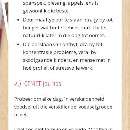
spanspek, piesang, appels, ens is
gewoonlik die beste.
Deur maaltye oor te slaan, dra jy by tot
honger wat buite beheer raak. Dit lei
natuurlik later in die dag tot ooreet.
Die oorslaan van ontbyt, dra by tot
konsentrasie probleme, veral by
skoolgaande kinders, en mense met `n
hoë profiel, of stressvolle werk.
2.) GENIET jou kos
Probeer om elke dag, `n verskeidenheid
voedsel uit die verskillende voedselgroepe
te eet.
Deel kos met familie en vriende. Maaltye is