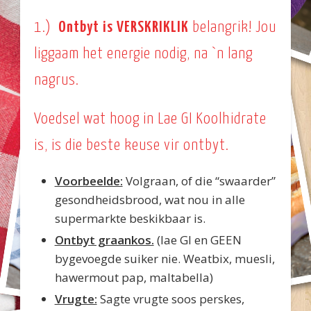
1.)
Ontbyt is VERSKRIKLIK
belangrik! Jou
liggaam het energie nodig, na `n lang
nagrus.
Voedsel wat hoog in Lae GI Koolhidrate
is, is die beste keuse vir ontbyt.
Voorbeelde:
Volgraan, of die “swaarder”
gesondheidsbrood, wat nou in alle
supermarkte beskikbaar is.
Ontbyt graankos.
(lae GI en GEEN
bygevoegde suiker nie. Weatbix, muesli,
hawermout pap, maltabella)
Vrugte:
Sagte vrugte soos perskes,