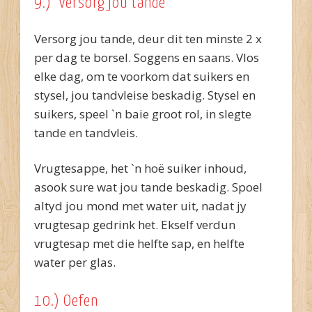
9.) Versorg jou tande
Versorg jou tande, deur dit ten minste 2 x
per dag te borsel. Soggens en saans. Vlos
elke dag, om te voorkom dat suikers en
stysel, jou tandvleise beskadig. Stysel en
suikers, speel `n baie groot rol, in slegte
tande en tandvleis.
Vrugtesappe, het `n hoë suiker inhoud,
asook sure wat jou tande beskadig. Spoel
altyd jou mond met water uit, nadat jy
vrugtesap gedrink het. Ekself verdun
vrugtesap met die helfte sap, en helfte
water per glas.
10.) Oefen