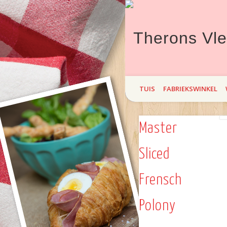
Theron`s Vleisprodukte bied hi
TUIS
FABRIEKSWINKEL
maand Braai! Kom maak `n draa
Master
Sliced
Frensch
Polony