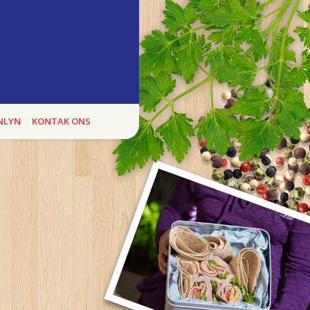
ukte
E BOEREWORS BONANZA, kan jy heel
NLYN
KONTAK ONS