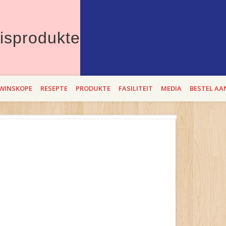
Therons Vleisprod
erdie Lente die beste "entstof" teen bitterbek tye. Met Theron`s se BEROEMD
WINSKOPE
RESEPTE
PRODUKTE
FASILITEIT
MEDIA
BESTEL AA
i op 2,3 en 4 SEptember 2021!