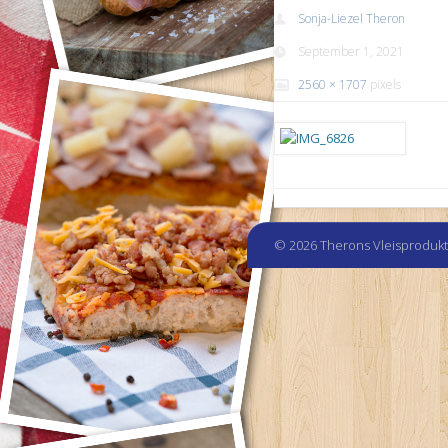
Sonja-Liezel Theron
September 1, 2021
2560 × 1707
pixels
© 2026 Therons Vleisproduk