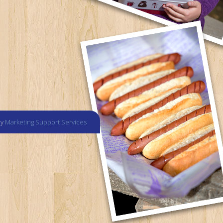
by
Marketing Support Services